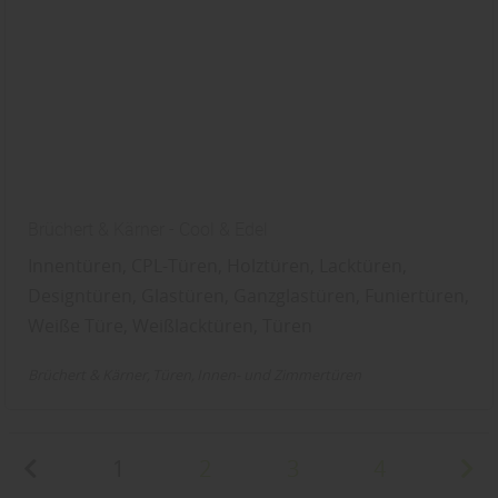
Brüchert & Kärner - Cool & Edel
Innentüren, CPL-Türen, Holztüren, Lacktüren,
Designtüren, Glastüren, Ganzglastüren, Funiertüren,
Weiße Türe, Weißlacktüren, Türen
Brüchert & Kärner
Türen
Innen- und Zimmertüren
1
2
3
4