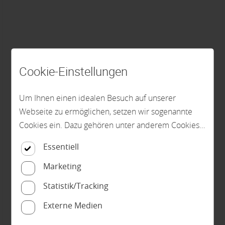
Cookie-Einstellungen
Um Ihnen einen idealen Besuch auf unserer
Webseite zu ermöglichen, setzen wir sogenannte
Cookies ein. Dazu gehören unter anderem Cookies,
die für die Steuerung und den reibungslosen
Essentiell
Betrieb unserer kommerziellen Unternehmensseite
Astra - Die CPL-Türen Kollektion 6.0
notwendig sind. Zusätzlich verwenden wir Cookies
Marketing
Innentüren, Zimmertüren, CPL-Türen, Echtholz-
zur anonymen Erhebung von Statistiken sowie
Statistik/Tracking
Türen, Holztüren, Lacktüren, Designtüren, Türen
solche, die zur Ausspielung und Anzeige
Externe Medien
personalisierter Inhalte auch nach dem Besuch
Grauthoff Astra
Türen
Innen- und Zimmertüren
unserer Webseite eingesetzt werden können. Durch