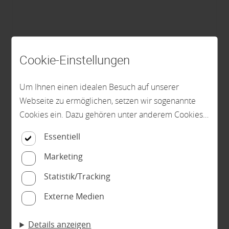
Cookie-Einstellungen
Um Ihnen einen idealen Besuch auf unserer
Webseite zu ermöglichen, setzen wir sogenannte
Cookies ein. Dazu gehören unter anderem Cookies,
Brüchert&Kärner - Klassisch
die für die Steuerung und den reibungslosen
Essentiell
Betrieb unserer kommerziellen Unternehmensseite
Innentüren, CPL-Türen, Holztüren, Lacktüren,
notwendig sind. Zusätzlich verwenden wir Cookies
Designtüren, Glastüren, Ganzglastüren,
Marketing
zur anonymen Erhebung von Statistiken sowie
Funiertüren, Weiße Türe, Weißlacktüren, Türen
Statistik/Tracking
solche, die zur Ausspielung und Anzeige
Brüchert & Kärner
Türen
Innen- und Zimmertüren
Externe Medien
personalisierter Inhalte auch nach dem Besuch
unserer Webseite eingesetzt werden können. Durch
Details anzeigen
unsere Cookie-Einstellungen können Sie selbst